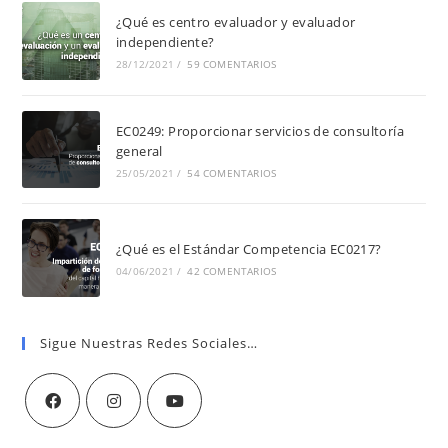
¿Qué es centro evaluador y evaluador
independiente?
28/12/2021
/
59 COMENTARIOS
EC0249: Proporcionar servicios de consultoría
general
25/05/2021
/
54 COMENTARIOS
¿Qué es el Estándar Competencia EC0217?
04/06/2021
/
42 COMENTARIOS
Sigue Nuestras Redes Sociales…