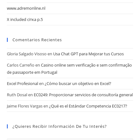
www.adremonline.nl
X included сітка p.5
Comentarios Recientes
Gloria Salgado Visoso
en
Usa Chat GPT para Mejorar tus Cursos
Carlos Carreño
en
Casino online sem verificação e sem confirmação
de passaporte em Portugal
Excel Profesional
en
¿Cómo buscar un objetivo en Excel?
Ruth Dosal
en
EC0249: Proporcionar servicios de consultoría general
Jaime Flores Vargas
en
¿Qué es el Estándar Competencia EC0217?
¿Quieres Recibir Información De Tu Interés?
C