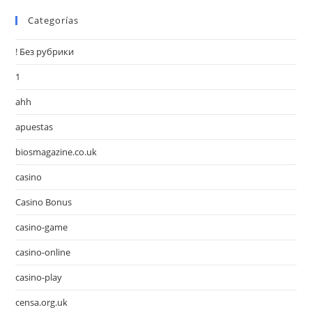
Categorías
! Без рубрики
1
ahh
apuestas
biosmagazine.co.uk
casino
Casino Bonus
casino-game
casino-online
casino-play
censa.org.uk