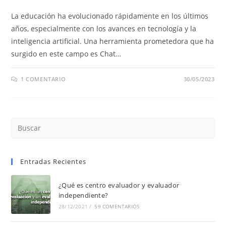
La educación ha evolucionado rápidamente en los últimos
años, especialmente con los avances en tecnología y la
inteligencia artificial. Una herramienta prometedora que ha
surgido en este campo es Chat…
1 COMENTARIO
30/05/2023
Buscar
en
esta
web
Entradas Recientes
¿Qué es centro evaluador y evaluador
independiente?
28/12/2021
/
59 COMENTARIOS