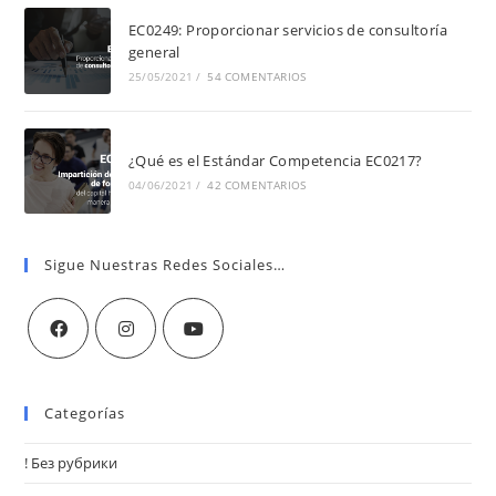
EC0249: Proporcionar servicios de consultoría
general
25/05/2021
/
54 COMENTARIOS
¿Qué es el Estándar Competencia EC0217?
04/06/2021
/
42 COMENTARIOS
Sigue Nuestras Redes Sociales…
Categorías
! Без рубрики