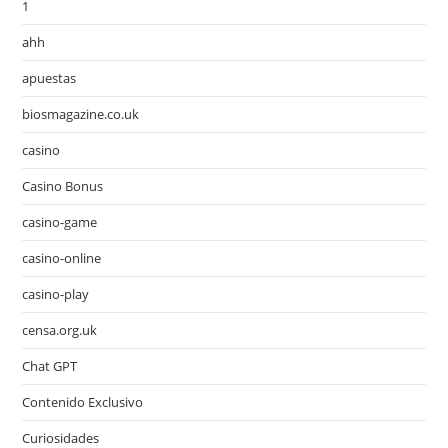
1
ahh
apuestas
biosmagazine.co.uk
casino
Casino Bonus
casino-game
casino-online
casino-play
censa.org.uk
Chat GPT
Contenido Exclusivo
Curiosidades