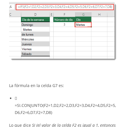
La fórmula en la celda G7 es:

=SI.CONJUNTO(F2=1,D2,F2=2,D3,F2=3,D4,F2=4,D5,F2=5,
D6,F2=6,D7,F2=7,D8)
Lo que dice
SI (el valor de la celda F2 es igual a 1, entonces