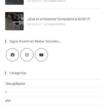
25/05/2021
/
54 COMENTARIOS
¿Qué es el Estándar Competencia EC0217?
04/06/2021
/
42 COMENTARIOS
Sigue Nuestras Redes Sociales…
Categorías
! Без рубрики
1
ahh