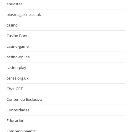
apuestas
biosmagazine.co.uk
casino
Casino Bonus
casino-game
casino-online
casino-play
censa.org.uk
Chat GPT
Contenido Exclusivo
Curiosidades
Educación
Emprendimiento