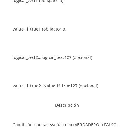
logical_test1
(obligatorio)
value_if_true1
(obligatorio)
logical_test2…logical_test127
(opcional)
value_if_true2…value_if_true127
(opcional)
Descripción
Condición que se evalúa como VERDADERO o FALSO.