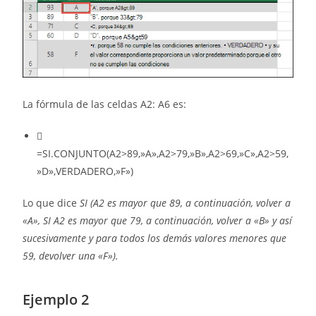
La fórmula de las celdas A2: A6 es:

=SI.CONJUNTO(A2>89,»A»,A2>79,»B»,A2>69,»C»,A2>59,
»D»,VERDADERO,»F»)
Lo que dice
SI (A2 es mayor que 89, a continuación, volver a
«A», SI A2 es mayor que 79, a continuación, volver a «B» y así
sucesivamente y para todos los demás valores menores que
59, devolver una «F»).
Ejemplo 2