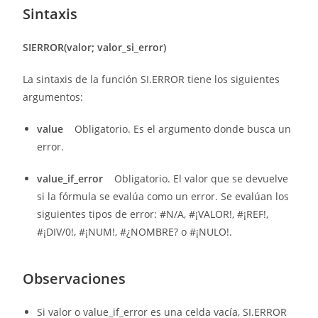
Sintaxis
SIERROR(valor; valor_si_error)
La sintaxis de la función SI.ERROR tiene los siguientes
argumentos:
value
Obligatorio. Es el argumento donde busca un
error.
value_if_error
Obligatorio. El valor que se devuelve
si la fórmula se evalúa como un error. Se evalúan los
siguientes tipos de error: #N/A, #¡VALOR!, #¡REF!,
#¡DIV/0!, #¡NUM!, #¿NOMBRE? o #¡NULO!.
Observaciones
Si valor o value_if_error es una celda vacía, SI.ERROR