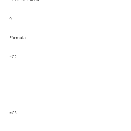
0
Fórmula
=C2
=C3