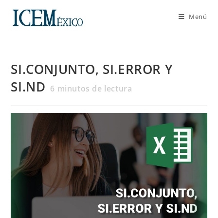
Menú
SI.CONJUNTO, SI.ERROR Y
SI.ND
6
minutos de lectura