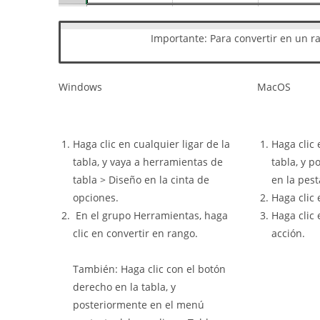
Importante: Para convertir en un r
Windows
MacOS
Haga clic en cualquier ligar de la
Haga clic 
tabla, y vaya a herramientas de
tabla, y p
tabla > Diseño en la cinta de
en la pest
opciones.
Haga clic
En el grupo Herramientas, haga
Haga clic 
clic en convertir en rango.
acción.
También: Haga clic con el botón
derecho en la tabla, y
posteriormente en el menú