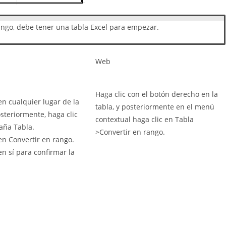
ango, debe tener una tabla Excel para empezar.
Web
Haga clic con el botón derecho en la
en cualquier lugar de la
tabla, y posteriormente en el menú
osteriormente, haga clic
contextual haga clic en Tabla
aña Tabla.
>Convertir en rango.
 en Convertir en rango.
en sí para confirmar la