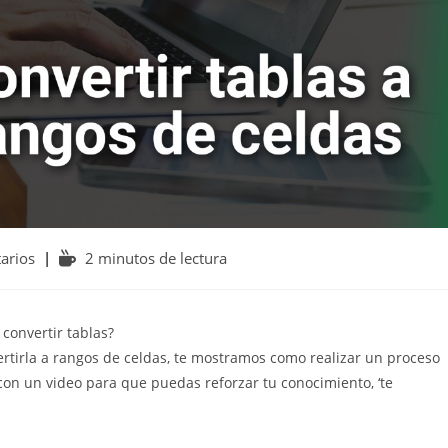
arios
2 minutos de lectura
convertir tablas?
rtirla a rangos de celdas, te mostramos como realizar un proceso
con un video para que puedas reforzar tu conocimiento, ‘te