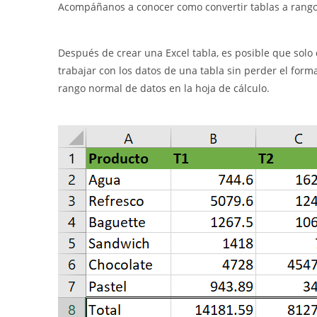
Acompáñanos a conocer como convertir tablas a rango
Después de crear una Excel tabla, es posible que solo d
trabajar con los datos de una tabla sin perder el forma
rango normal de datos en la hoja de cálculo.