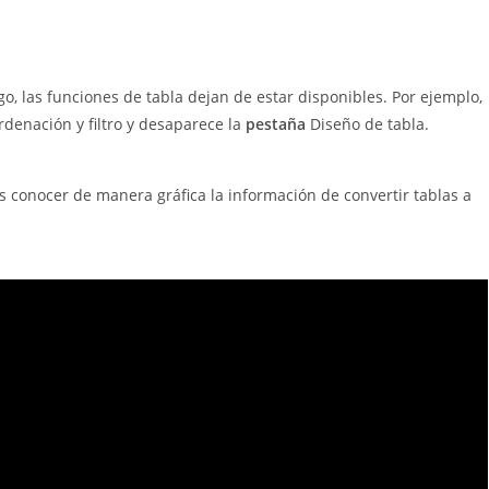
go, las funciones de tabla dejan de estar disponibles. Por ejemplo,
rdenación y filtro y desaparece la
pestaña
Diseño de tabla.
 conocer de manera gráfica la información de convertir tablas a