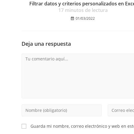
Filtrar datos y criterios personalizados en Exc
17
minutos de lectura
01/03/2022
Deja una respuesta
Guarda mi nombre, correo electrónico y web en es