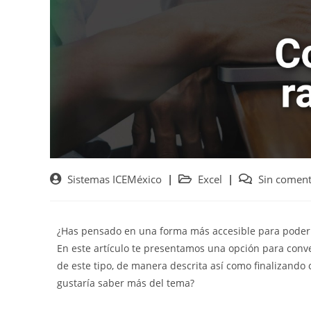
Sistemas ICEMéxico
Excel
Sin coment
¿Has pensado en una forma más accesible para poder 
En este artículo te presentamos una opción para conve
de este tipo, de manera descrita así como finalizando 
gustaría saber más del tema?