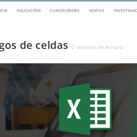
NCIA
EDUCACIÓN
CURIOSIDADES
VENTAS
INVESTIGA
ngos de celdas
2
minutos de lectura