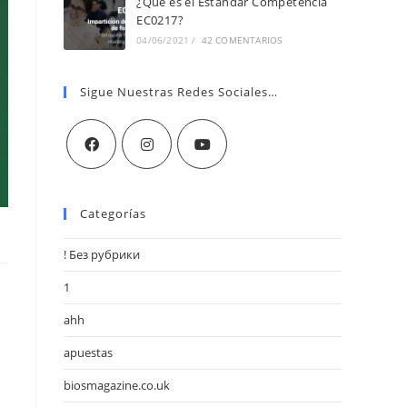
¿Qué es el Estándar Competencia
EC0217?
04/06/2021
/
42 COMENTARIOS
Sigue Nuestras Redes Sociales…
Categorías
! Без рубрики
1
ahh
apuestas
biosmagazine.co.uk