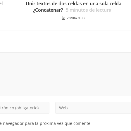
el
Unir textos de dos celdas en una sola celda
¿Concatenar?
5
minutos de lectura
28/06/2022
te navegador para la próxima vez que comente.