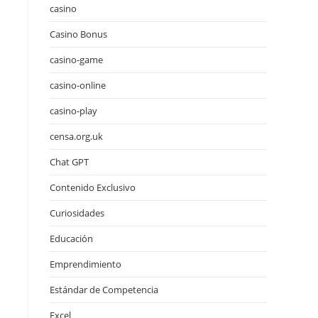
casino
Casino Bonus
casino-game
casino-online
casino-play
censa.org.uk
Chat GPT
Contenido Exclusivo
Curiosidades
Educación
Emprendimiento
Estándar de Competencia
Excel