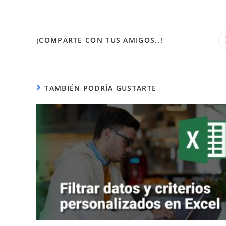
¡COMPARTE CON TUS AMIGOS..!
TAMBIÉN PODRÍA GUSTARTE