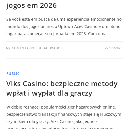
jogos em 2026
Se você está em busca de uma experiência emocionante no
mundo dos jogos online, o Uptown Aces Casino é um ótimo
lugar para começar sua jornada em 2026. Com uma…
EN
COMENTARIOS DESACTIVADOS
27/06/2026
GUIA
COMPLETO
DO
UPTOWN
ACES
CASINO:
PUBLIC
COMECE
SUA
Viks Casino: bezpieczne metody
JORNADA
DE
JOGOS
wpłat i wypłat dla graczy
EM
2026
W dobie rosnącej popularności gier hazardowych online,
bezpieczeństwo transakcji finansowych staje się kluczowym
czynnikiem dla graczy. Viks Casino, jako jedno z
nowoczesnych kasyn internetowych, oferuje różnorodne,