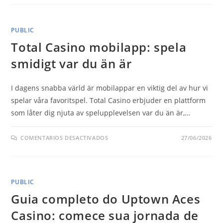
ONLINE
GOKKEN:
TIPS
VOOR
PUBLIC
VEILIGE
STORTINGEN
Total Casino mobilapp: spela
EN
OPNAMES
smidigt var du än är
I dagens snabba värld är mobilappar en viktig del av hur vi
spelar våra favoritspel. Total Casino erbjuder en plattform
som låter dig njuta av spelupplevelsen var du än är,…
EN
COMENTARIOS DESACTIVADOS
27/06/2026
TOTAL
CASINO
MOBILAPP:
SPELA
SMIDIGT
VAR
PUBLIC
DU
ÄN
Guia completo do Uptown Aces
ÄR
Casino: comece sua jornada de