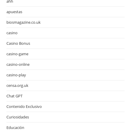
ahh
apuestas
biosmagazine.co.uk
casino
Casino Bonus
casino-game
casino-online
casino-play
censa.org.uk
Chat GPT
Contenido Exclusivo
Curiosidades
Educación