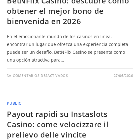
BetNFlix Casino: descubre cómo
CONSIGLI
PER
obtener el mejor bono de
VINCERE
bienvenida en 2026
En el emocionante mundo de los casinos en línea,
encontrar un lugar que ofrezca una experiencia completa
puede ser un desafío. BetNFlix Casino se presenta como
una opción atractiva para…
EN
COMENTARIOS DESACTIVADOS
27/06/2026
BETNFLIX
CASINO:
DESCUBRE
CÓMO
OBTENER
EL
PUBLIC
MEJOR
BONO
Payout rapidi su Instaslots
DE
BIENVENIDA
EN
Casino: come velocizzare il
2026
prelievo delle vincite