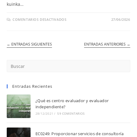
kuinka…
EN
COMENTARIOS DESACTIVADOS
27/06/2026
SLOTYSTAKE-
KASINO
PELIVALIKOIMA:
YLI
4000
PELIÄ
←
ENTRADAS SIGUIENTES
ENTRADAS ANTERIORES
→
ERI
TEEMOILLA
Buscar
en
esta
web
Entradas Recientes
¿Qué es centro evaluador y evaluador
independiente?
28/12/2021
/
59 COMENTARIOS
EC0249: Proporcionar servicios de consultoría