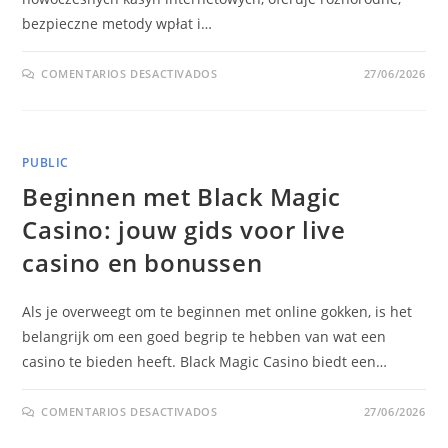
bezpieczne metody wpłat i…
EN
COMENTARIOS DESACTIVADOS
27/06/2026
VIKS
CASINO:
BEZPIECZNE
METODY
WPŁAT
I
PUBLIC
WYPŁAT
DLA
Beginnen met Black Magic
GRACZY
Casino: jouw gids voor live
casino en bonussen
Als je overweegt om te beginnen met online gokken, is het
belangrijk om een goed begrip te hebben van wat een
casino te bieden heeft. Black Magic Casino biedt een…
EN
COMENTARIOS DESACTIVADOS
27/06/2026
BEGINNEN
MET